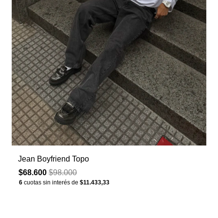
Jean Boyfriend Topo
$68.600
$98.000
6
cuotas sin interés de
$11.433,33