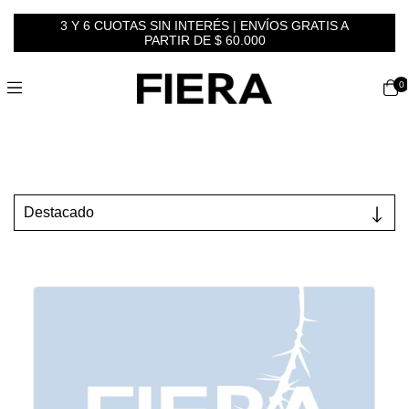
3 Y 6 CUOTAS SIN INTERÉS | ENVÍOS GRATIS A
PARTIR DE $ 60.000
0