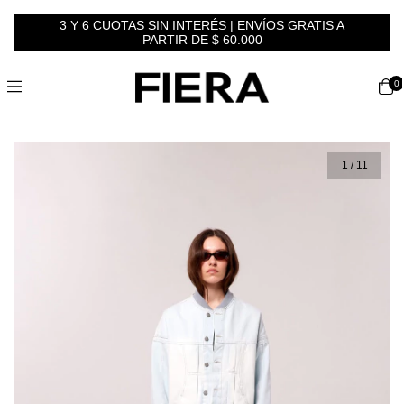
3 Y 6 CUOTAS SIN INTERÉS | ENVÍOS GRATIS A
PARTIR DE $ 60.000
0
1
/
11