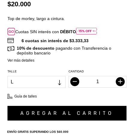
$20.000
Top de morley, largo a cintura.
Cuotas SIN interés con
DÉBITO
6
cuotas sin interés de
$3.333,33
10% de descuento
pagando con Transferencia o
depósito bancario
Ver más detalles
TALLE
CANTIDAD
Guía de talles
Envío gratis
$60.000
ENVÍO GRATIS
SUPERANDO LOS
$60.000