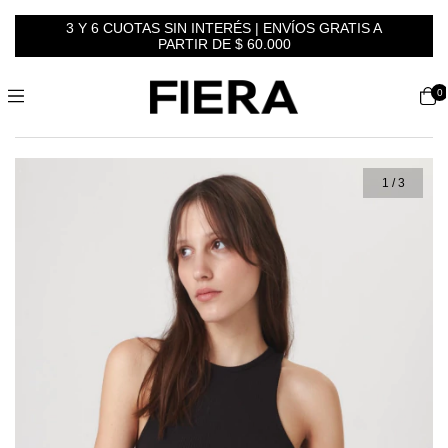
3 Y 6 CUOTAS SIN INTERÉS | ENVÍOS GRATIS A
PARTIR DE $ 60.000
0
1
/
3