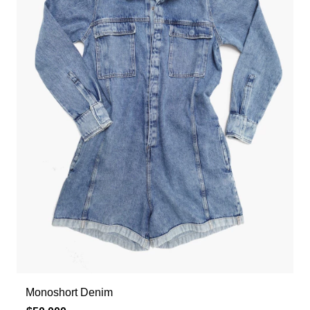
Monoshort Denim