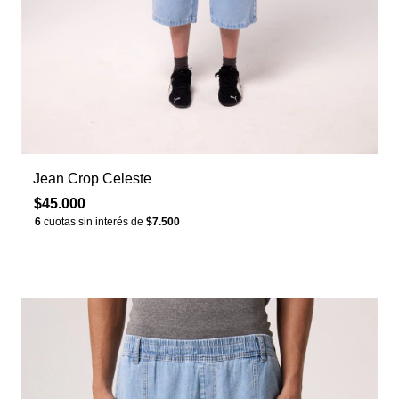
Jean Crop Celeste
$45.000
6
cuotas sin interés de
$7.500