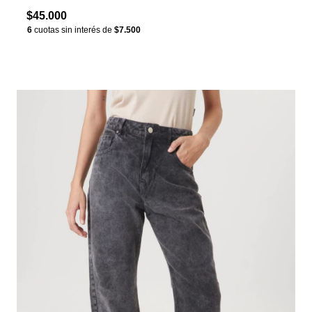
$45.000
6
cuotas sin interés de
$7.500