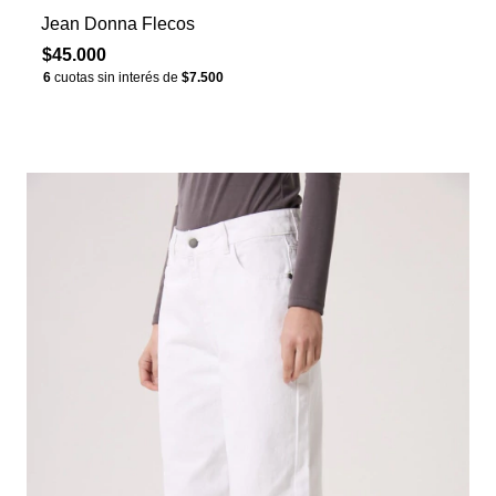
Jean Donna Flecos
$45.000
6
cuotas sin interés de
$7.500