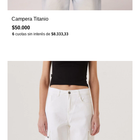
Campera Titanio
$50.000
6
cuotas sin interés de
$8.333,33