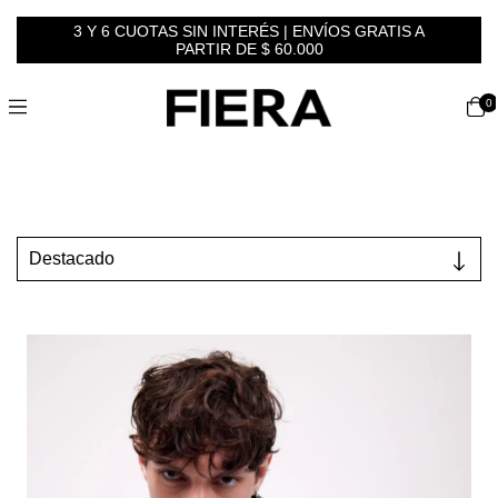
3 Y 6 CUOTAS SIN INTERÉS | ENVÍOS GRATIS A
PARTIR DE $ 60.000
0