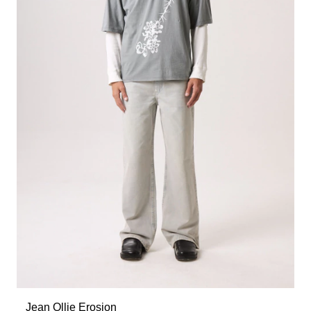
Jean Ollie Erosion