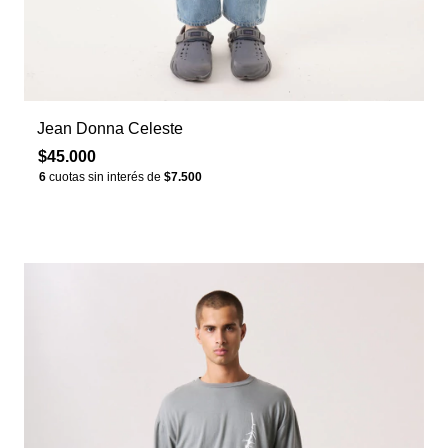
Jean Donna Celeste
$45.000
6
cuotas sin interés de
$7.500