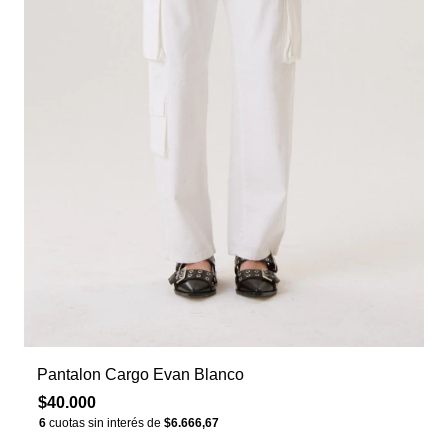
Pantalon Cargo Evan Blanco
$40.000
6
cuotas sin interés de
$6.666,67