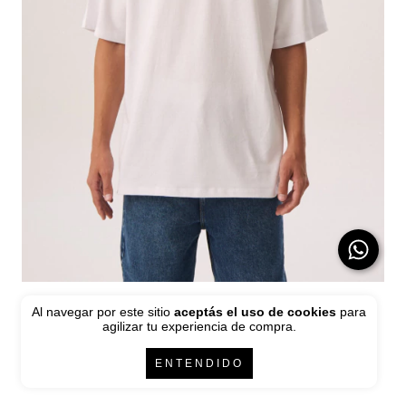
Remera Concepto Blanca
Al navegar por este sitio
aceptás el uso de cookies
para
agilizar tu experiencia de compra.
$54.000
6
cuotas sin interés de
$9.000
ENTENDIDO