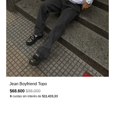
Jean Boyfriend Topo
$68.600
$98.000
6
cuotas sin interés de
$11.433,33