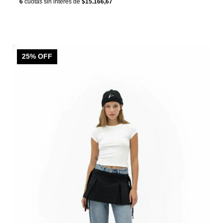
6
cuotas sin interés de
$15.166,67
25
% OFF